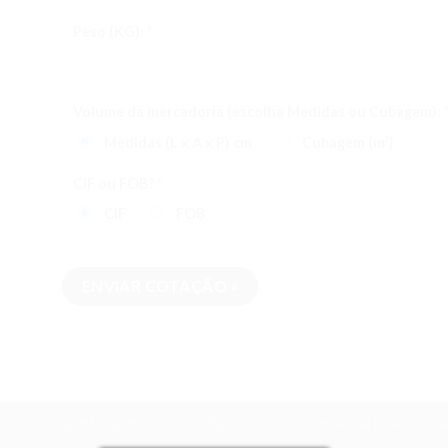
Peso (KG):
*
Volume da mercadoria (escolha Medidas ou Cubagem):
Medidas (L x A x P) cm
Cubagem (m³)
CIF ou FOB?
*
CIF
FOB
QUEM SOMOS
COTAÇÃO
COLETAS
RASTREAR MERCADOR