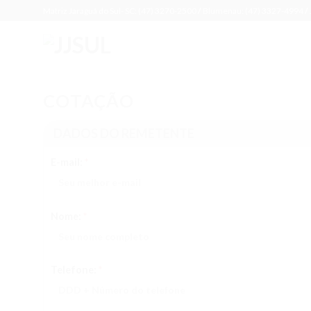
Skip
Matriz Jaraguá do Sul- SC: (47) 3270-2500
/
Blumenau: (47) 3327-4994
/
to
content
COTAÇÃO
DADOS DO REMETENTE
E-mail:
*
Nome:
*
Telefone:
*