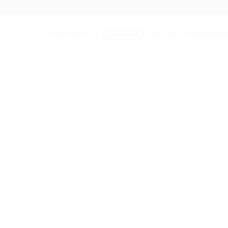
Joinville: (47) 3426-4444
/
SP: (11) 2967-3082
/
Demais Unidades: (47) 3270-2500
/
QUEM SOMOS
RASTREAR ME
COTAÇÃO
COLETAS