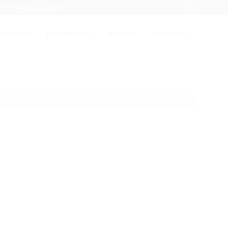
orcamento@jjsul.com.br
RCADORIA
DOCUMENTOS
RESTRITO
CONTATO