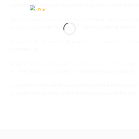
onde esta, seria especializada para cargas tipo lotação para t
Após 05 anos de muito trabalho, a MAF abriu sua nova unid
de 2006. A partir deste ano a MAF passou a atender também 
Hoje, a JJSUL e MAF trabalham juntas, com um único objetivo:
fornecedores.
Ambas Especializadas na prestação de serviços de transporte
SC, SP e cargas tipo lotação (completas) para todo o Brasil.
Com uma frota de veículos sempre atualizada e adequada às n
de colaboradores sempre bem treinados e capacitados, garant
IA
DOCUMENTOS
RESTRITO
CONTATO
POLÍTICA DE PRIVACIDADE