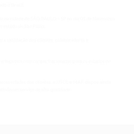
odo o Brasil.
ade na cidade de SÃO PAULO – SP no dia 01 de Novembro
o estado de São Paulo.
 a satisfação dos clientes, colaboradores e
 e logística com cargas fracionadas para os estados de
ecessidades dos clientes, a JJSUL e MAF, dispõe ainda
indo um serviço de alta qualidade.