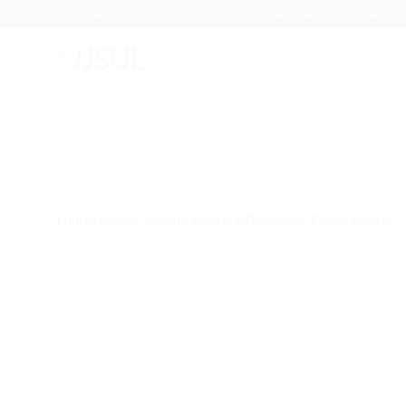
Skip
Matriz Jaraguá do Sul- SC: (47) 3270-2500
/
Blumenau: (47) 3327-4994
/
to
content
Fundadore Sr. Ademir Rausis e Diretor Sr. Flavio Rausis