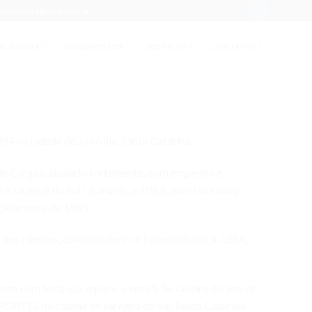
orcamento@jjsul.com.br
RCADORIA
DOCUMENTOS
RESTRITO
CONTATO
4 na cidade de Joinville, Santa Catarina.
de Cargas, atuando fortemente, com empenho e
 e Jaraguá do Sul / Joinville, a JJSUL abriu sua nova
e Setembro de 1989.
 aos clientes, colaboradores e fornecedores, a JJSUL
nte com toda sua equipe, e em 25 de Janeiro do ano de
ORTES na cidade de Jaraguá do Sul, Santa Catarina