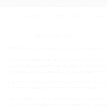
Joinville: (47) 3426-4444
/
SP: (11) 2967-3082
/
Demais Unidades: (47) 3270-2500
/
QUEM SOMOS
RASTREAR ME
COTAÇÃO
COLETAS
Nossa História
A JJSUL iniciou suas atividades em 01 de Agosto do ano de 198
Com 5 anos de empresa do ramo de Transportes Rodoviário 
dedicação de toda sua equipe na rota Joinville / Jaraguá do Sul
unidade na cidade de Jaraguá do Sul, Santa Catarina em 04 d
A partir deste ano e com uma postura de dedicação e respeito
conquistou a confiança do mercado no decorrer dos anos.
Com este objetivo a JJSUL vem crescendo a cada dia, juntame
2001, decidiu abrir mais uma marca, a empresa MAF TRANSP