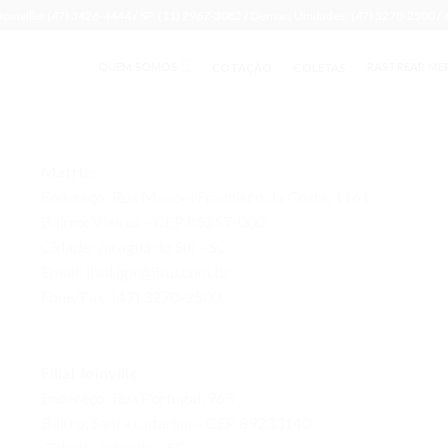
Joinville: (47) 3426-4444
/
SP: (11) 2967-3082
/
Demais Unidades: (47) 3270-2500
/
QUEM SOMOS
RASTREAR ME
COTAÇÃO
COLETAS
Matriz:
Endereço: Rua Manoel Francisco da Costa, 1161
Bairro: Vieiras – CEP 89257-000
Cidade: Jaraguá do Sul – SC
Email: jjsul.jga@jjsul.com.br
Fone/Fax: (47) 3270-2500
Filial Joinville:
Endereço: Rua Portugal, 963
Bairro: Santa Catarina – CEP 89233140
Cidade: Joinville – SC