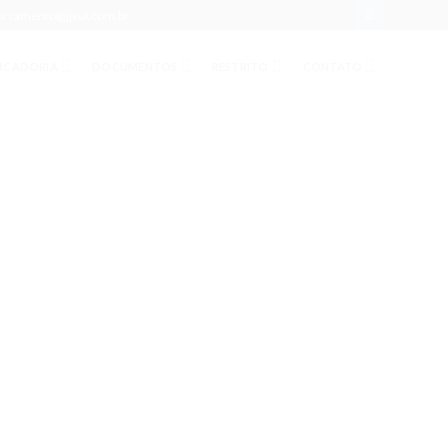
orcamento@jjsul.com.br
RCADORIA
DOCUMENTOS
RESTRITO
CONTATO