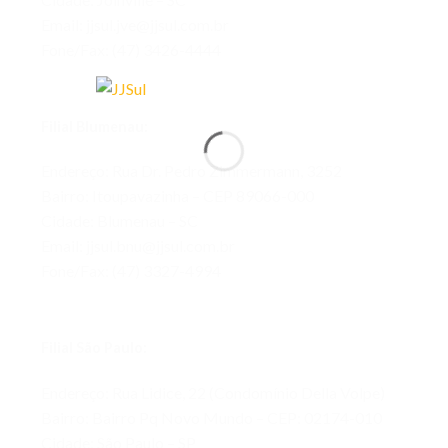
Email: jjsul.jve@jjsul.com.br
Fone/Fax: (47) 3426-4444
Filial Blumenau:
Endereço: Rua Dr. Pedro Zimmermann, 3252
Bairro: Itoupavazinha – CEP 89066-000
Cidade: Blumenau – SC
Email: jjsul.bnu@jjsul.com.br
Fone/Fax: (47) 3327-4994
Filial São Paulo:
Endereço: Rua Lidice, 22 (Condomínio Della Volpe)
Bairro: Bairro Pq Novo Mundo – CEP: 02174-010
Cidade: São Paulo – SP