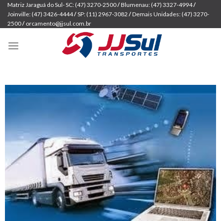
Skip
Matriz Jaraguá do Sul- SC: (47) 3270-2500
/
Blumenau: (47) 3327-4994
/
Joinville: (47) 3426-4444
/
SP: (11) 2967-3082
/
Demais Unidades: (47) 3270-
to
2500
/
orcamento@jjsul.com.br
content