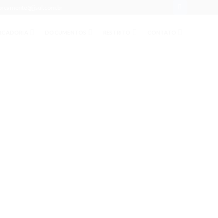
orcamento@jjsul.com.br
RCADORIA
DOCUMENTOS
RESTRITO
CONTATO