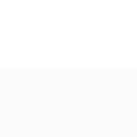
FL3 Print Package
LOOKBOOK SUMMER
QUEM SOMOS
COTAÇÃO
COLETAS
RASTREAR MERCADOR
Copyright 2026 ©
JJSul