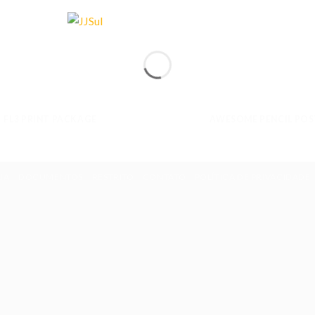
FL3 PRINT PACKAGE
AWESOME PENCIL POS
IA
DOCUMENTOS
RESTRITO
CONTATO
POLÍTICA DE PRIVACIDADE