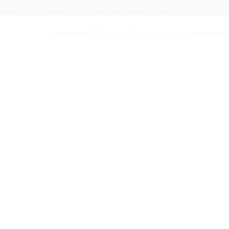
Joinville: (47) 3426-4444
/
SP: (11) 2967-3082
/
Demais Unidades: (47) 3270-2500
/
QUEM SOMOS
RASTREAR ME
COTAÇÃO
COLETAS