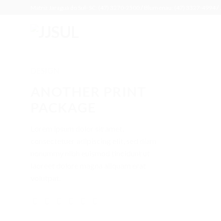
Skip
Matriz Jaraguá do Sul- SC: (47) 3270-2500
/
Blumenau: (47) 3327-4994
/
to
content
DESIGN
ANOTHER PRINT
PACKAGE
Lorem ipsum dolor sit amet,
consectetuer adipiscing elit, sed diam
nonummy nibh euismod tincidunt ut
laoreet dolore magna aliquam erat
volutpat.